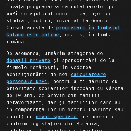
învăța programarea calculatoarelor pe
unPi
cu ajutorul unui limbaj ușor de
studiat, modern, inventat la Google.
Cursul acesta de
programare în limbajul
Golang este online
, gratis, în limba
română.
De asemenea, urmărim atragerea de
donații private
și sponsorizări de la
firmele românești, în vederea
achiziționării de noi
calculatoare
personale unPi
, pentru a fi dăruite cu
prioritate școlarilor începând cu vârsta
de 10 ani, ce provin din familii
defavorizate, dar și familiilor care au
în componența lor un membru (părinte sau
copil) cu
nevoi speciale
, recunoscute
conform legislației din România,
indiferent de veniturile familiei.