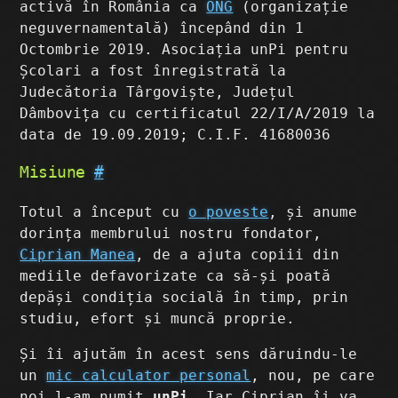
activă în România ca
ONG
(organizație
neguvernamentală) începând din 1
Octombrie 2019. Asociația unPi pentru
Școlari a fost înregistrată la
Judecătoria Târgoviște, Județul
Dâmbovița cu certificatul 22/I/A/2019 la
data de 19.09.2019; C.I.F. 41680036
Misiune
#
Totul a început cu
o poveste
, și anume
dorința membrului nostru fondator,
Ciprian Manea
, de a ajuta copiii din
mediile defavorizate ca să-și poată
depăși condiția socială în timp, prin
studiu, efort și muncă proprie.
Și îi ajutăm în acest sens dăruindu-le
un
mic calculator personal
, nou, pe care
noi l-am numit
unPi
. Iar Ciprian îi va