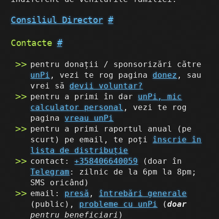
Consiliul Director
#
Contacte
#
pentru donații / sponsorizări către
unPi
, vezi te rog pagina
donez
, sau
vrei să
devii voluntar?
pentru a primi în dar
unPi, mic
calculator personal
, vezi te rog
pagina
vreau unPi
pentru a primi raportul anual (pe
scurt) pe email, te poți
înscrie în
lista de distribuție
contact:
+358406640059
(doar în
Telegram
: zilnic de la 6pm la 8pm;
SMS oricând)
email:
presă
,
întrebări generale
(public),
probleme cu unPi
(
doar
pentru beneficiari
)