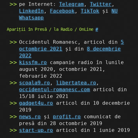
pe Internet:
Telegram
,
Twitter
,
LinkedIn
,
Facebook
,
TikTok
și
NU
Whatsapp
Apariții în Presă / la Radio / OnLine
#
Occidentul Romanesc, articol din
5
octombrie 2021
și din
8 decembrie
2022
kissfm.ro
campanie radio în lunile
august 2020, octombrie 2021,
februarie 2022
scoala9.ro
,
libertatea.ro
,
occidentul-romanesc.com
articol din
15/18 iulie 2021
gadget4u.ro
articol din 10 decembrie
2019
news.ro
și
profit.ro
comunicat de
presă din 28 octombrie 2019
start-up.ro
articol din 1 iunie 2019