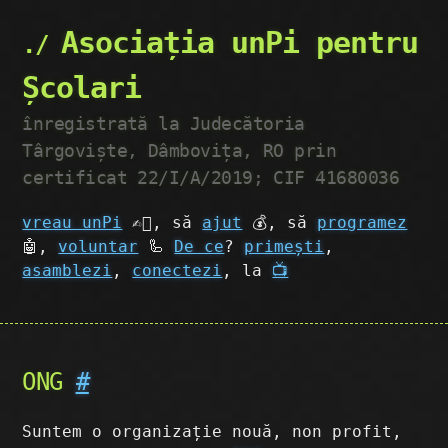
Asociația unPi pentru
Școlari
înregistrată la Judecătoria
Târgoviște, Dâmbovița, RO prin
certificat 22/I/A/2019; CIF 41680036
vreau unPi
✍🏼, să
ajut
💰, să
programez
🤖,
voluntar
🦾
De ce
?
primești
,
asamblezi
,
conectezi
, la
📺
ONG
#
Suntem o organizație nouă, non profit,