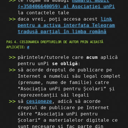
te rugăm să adaugi
numărul mobil
(+358406640059) al Asociației unPi
la contactele tale
daca vrei, poți accesa acest
link
pentru a activa interfața Telegram
tradusă parțial în limba română
PAS 4. CESIONAREA DREPTURILOR DE AUTOR PRIN ACEASTĂ
APLICAȚIE:
#
părintele/tutorele care
acum
aplică
pentru unPi
se obligă
:
să acorde dreptul de publicare pe
Internet a numelui său legal complet
(prenume, nume de familie) catre
“Asociația unPi pentru Școlari” și
reprezentanții săi legali
să
cesioneze
, adică să acorde
dreptul de publicare pe Internet
către “Asociația unPi pentru
Școlari” a materialelor digitale ce
sunt necesare și fac parte din