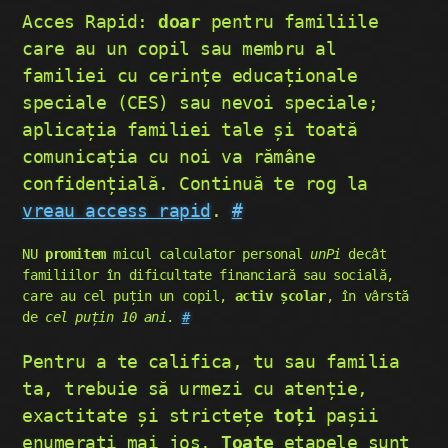
Acces Rapid:
doar
pentru familiile
care au un copil sau membru al
familiei cu cerințe educaționale
speciale (CES) sau nevoi speciale;
aplicația familiei tale și toată
comunicația cu noi va rămâne
confidențială. Continuă te rog la
vreau access rapid
.
#
NU
promitem
micul calculator personal
unPi
decât
familiilor în dificultate financiară sau socială,
care au cel puțin un copil,
activ școlar
, în vârstă
de
cel puțin 10 ani
.
#
Pentru a te califica, tu sau familia
ta, trebuie să urmezi cu atenție,
exactitate și strictețe
toți
pașii
enumerați mai jos.
Toate
etapele sunt