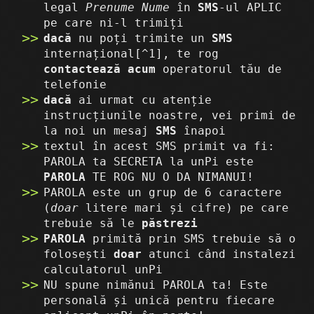
legal
Prenume Nume
în
SMS
-ul APLIC
pe care ni-l trimiți
dacă
nu poți trimite un
SMS
internațional[^1], te rog
contactează acum
operatorul tău de
telefonie
dacă
ai urmat cu atenție
instrucțiunile noastre, vei primi de
la noi un mesaj
SMS
înapoi
textul în acest SMS primit va fi:
PAROLA ta SECRETA la unPi este
PAROLA
TE ROG NU O DA NIMANUI!
PAROLA este un grup de 6 caractere
(
doar
litere mari și cifre) pe care
trebuie să le
păstrezi
PAROLA
primită prin SMS trebuie să o
folosești
doar
atunci când instalezi
calculatorul unPi
NU spune nimănui PAROLA ta! Este
personală și unică pentru fiecare