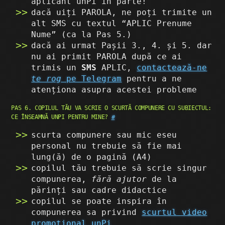
aplicant unPi în parte!
dacă uiți PAROLA, ne poți trimite un
alt SMS cu textul “APLIC Prenume
Nume” (ca la Pas 5.)
dacă ai urmat Pașii 3., 4. și 5. dar
nu ai primit PAROLA după ce ai
trimis un
SMS
APLIC,
contactează-ne
te rog
pe Telegram
pentru a ne
atenționa asupra acestei probleme
PAS 6. COPILUL TĂU VA SCRIE O SCURTĂ COMPUNERE CU SUBIECTUL:
CE ÎNSEAMNĂ UNPI PENTRU MINE?
#
scurta compunere sau mic eseu
personal nu trebuie să fie mai
lung(ă) de o pagină (A4)
copilul tău trebuie să scrie singur
compunerea,
fără ajutor
de la
părinți sau cadre didactice
copilul se poate inspira în
compunerea sa privind
scurtul video
promoțional unPi