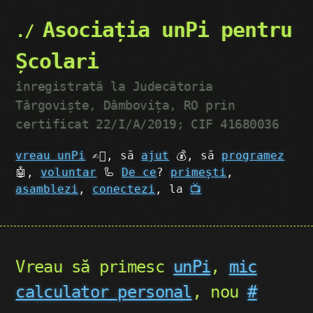
Asociația unPi pentru
Școlari
înregistrată la Judecătoria
Târgoviște, Dâmbovița, RO prin
certificat 22/I/A/2019; CIF 41680036
vreau unPi
✍🏼, să
ajut
💰, să
programez
🤖,
voluntar
🦾
De ce
?
primești
,
asamblezi
,
conectezi
, la
📺
Vreau să primesc
unPi
,
mic
calculator personal
, nou
#