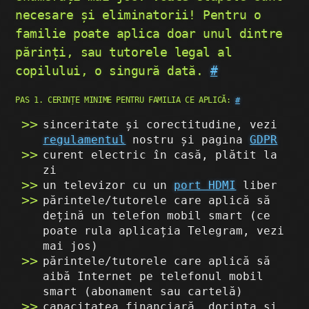
necesare și eliminatorii! Pentru o
familie poate aplica doar unul dintre
părinți, sau tutorele legal al
copilului, o singură dată.
#
PAS 1. CERINȚE MINIME PENTRU FAMILIA CE APLICĂ:
#
sinceritate și corectitudine, vezi
regulamentul
nostru și pagina
GDPR
curent electric în casă, plătit la
zi
un televizor cu un
port HDMI
liber
părintele/tutorele care aplică să
dețină un telefon mobil smart (ce
poate rula aplicația Telegram, vezi
mai jos)
părintele/tutorele care aplică să
aibă Internet pe telefonul mobil
smart (abonament sau cartelă)
capacitatea financiară, dorința și