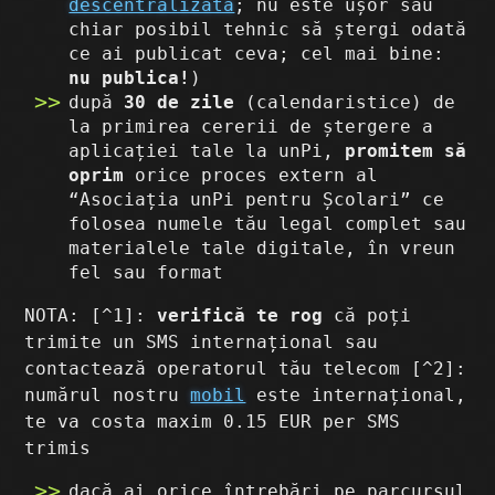
descentralizată
; nu este ușor sau
chiar posibil tehnic să ștergi odată
ce ai publicat ceva; cel mai bine:
nu publica!
)
după
30 de zile
(calendaristice) de
la primirea cererii de ștergere a
aplicației tale la unPi,
promitem să
oprim
orice proces extern al
“Asociația unPi pentru Școlari” ce
folosea numele tău legal complet sau
materialele tale digitale, în vreun
fel sau format
NOTA: [^1]:
verifică te rog
că poți
trimite un SMS internațional sau
contactează operatorul tău telecom [^2]:
numărul nostru
mobil
este internațional,
te va costa maxim 0.15 EUR per SMS
trimis
dacă ai orice întrebări pe parcursul