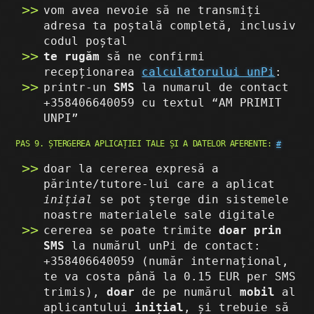
vom avea nevoie să ne transmiți
adresa ta poștală completă, inclusiv
codul poștal
te rugăm
să ne confirmi
recepționarea
calculatorului unPi
:
printr-un
SMS
la numarul de contact
+358406640059 cu textul “AM PRIMIT
UNPI”
PAS 9. ȘTERGEREA APLICAȚIEI TALE ȘI A DATELOR AFERENTE:
#
doar la cererea expresă a
părinte/tutore-lui care a aplicat
inițial
se pot șterge din sistemele
noastre materialele sale digitale
cererea se poate trimite
doar prin
SMS
la numărul unPi de contact:
+358406640059 (număr internațional,
te va costa până la 0.15 EUR per SMS
trimis),
doar
de pe numărul
mobil
al
aplicantului
inițial
, și trebuie să