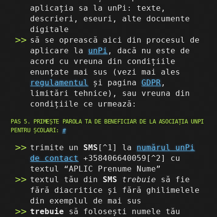
aplicația sa la unPi: texte,
descrieri, eseuri, alte documente
digitale
să se oprească aici din procesul de
aplicare la
unPi
, dacă nu este de
acord cu vreuna din condițiile
enunțate mai sus (vezi mai ales
regulamentul
și pagina
GDPR
,
limitări tehnice), sau vreuna din
condițiile ce urmează:
PAS 5. PRIMEȘTE PAROLA TA DE BENEFICIAR DE LA ASOCIAȚIA UNPI
PENTRU ȘCOLARI:
#
trimite un
SMS
[^1] la
numărul unPi
de contact
+358406640059[^2] cu
textul “APLIC Prenume Nume”
textul tău din
SMS
trebuie
să fie
fără diacritice și fără ghilimelele
din exemplul de mai sus
trebuie
să folosești numele tău