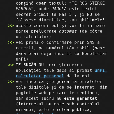
conțină
doar
textul: “TE ROG STERGE
PAROLA
”, unde
PAROLA
este textul
secret
primit la Pas 5., și NU se
folosesc diacritice, sau ghilimele!
aceste cereri pot și vor fi în mare
parte prelucrate
automat
(de către
un calculator)
vei primi o confirmare prin SMS a
cererii, pe numărul tău mobil (
doar
dacă erai deja înscris ca Beneficiar
unPi)
TE RUGĂM
NU cere ștergerea
aplicației tale dacă ai primit
unPi,
calculator personal
de la noi
vom încerca ștergerea materialelor
tale digitale și de pe Internet, din
paginile web pe care le menținem,
dar acest lucru
nu este garantat
(Internetul nu este sub controlul
nimănui, este o rețea publică,