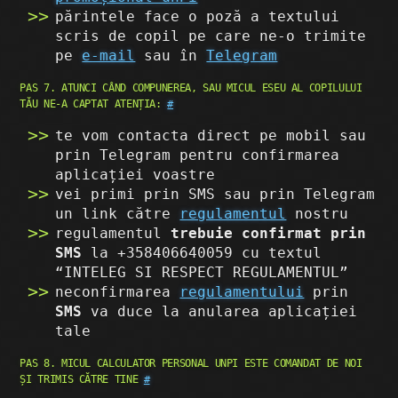
părintele face o poză a textului
scris de copil pe care ne-o trimite
pe
e-mail
sau în
Telegram
PAS 7. ATUNCI CÂND COMPUNEREA, SAU MICUL ESEU AL COPILULUI
TĂU NE-A CAPTAT ATENȚIA:
#
te vom contacta direct pe mobil sau
prin Telegram pentru confirmarea
aplicației voastre
vei primi prin SMS sau prin Telegram
un link către
regulamentul
nostru
regulamentul
trebuie confirmat prin
SMS
la +358406640059 cu textul
“INTELEG SI RESPECT REGULAMENTUL”
neconfirmarea
regulamentului
prin
SMS
va duce la anularea aplicației
tale
PAS 8. MICUL CALCULATOR PERSONAL UNPI ESTE COMANDAT DE NOI
ȘI TRIMIS CĂTRE TINE
#